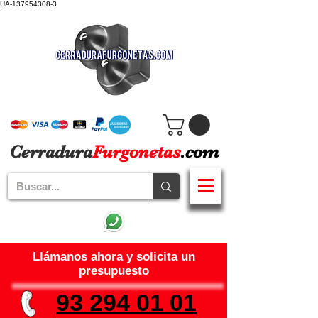
UA-137954308-3
Cerradura
Furgonetas
.com
Llámanos ahora y solicita un
presupuesto
93 294 01 01