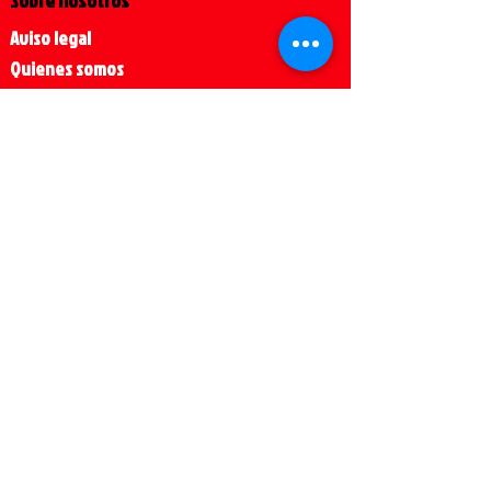
Sobre nosotros
Aviso legal
Quienes somos
Política de cookies
Política de Privacidad
Envíos y devoluciones
Condiciones Generales
Redes Sociales
Contacto
Teléfono 93 294 01 01
WhatsApp 635 161 809
info@cerradurafurgonetas.com
Horario