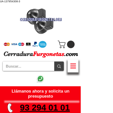
UA-137954308-3
Cerradura
Furgonetas
.com
Llámanos ahora y solicita un
presupuesto
93 294 01 01