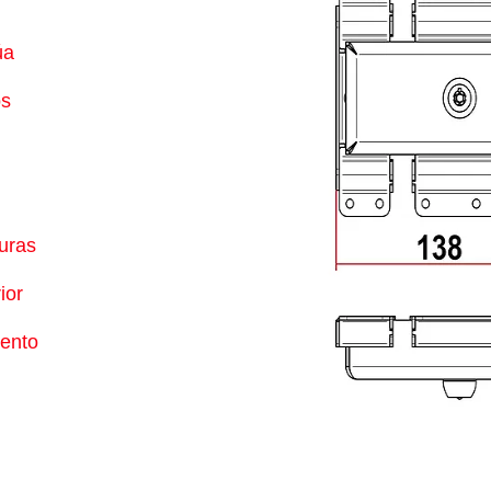
úa
os
uras
ior
mento