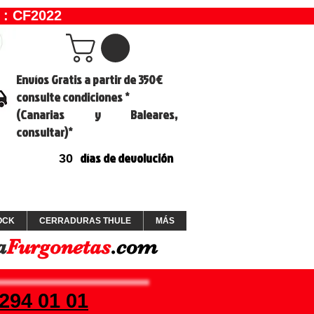
 : CF2022
Envíos Gratis a partir de 350€
consulte condiciones *
(Canarias y Baleares,
consultar)*
días de devolución
30
OCK
CERRADURAS THULE
MÁS
a
Furgonetas
.com
294 01 01