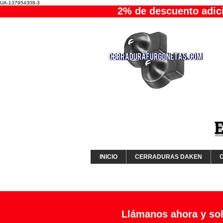
UA-137954308-3
2% de descuento adici
E
INICIO
CERRADURAS DAKEN
Llámanos ahora y sol