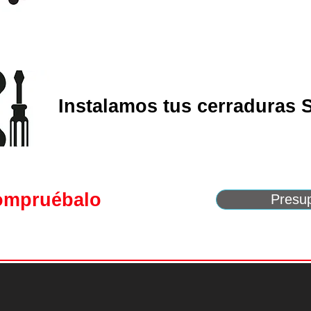
Instalamos tus cerraduras
compruébalo
Presu