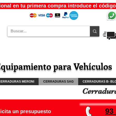
onal en tu primera compra introduce el código
quipamiento para Vehículos
CERRADURAS MERONI
CERRADURAS SAG
CERRADURAS B- BL
Cerradur
93 
icita un presupuesto