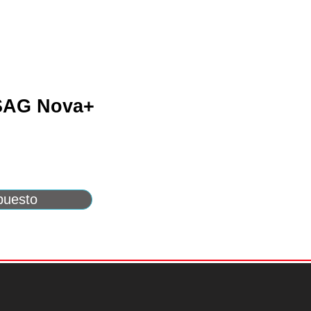
 SAG Nova+
puesto