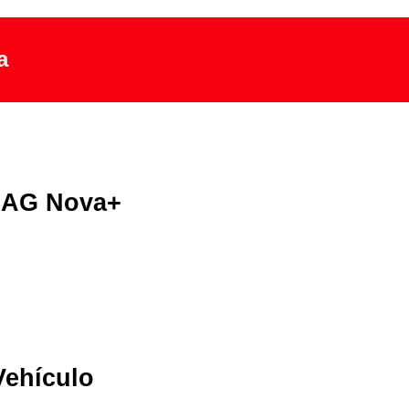
a
 SAG Nova+
Vehículo