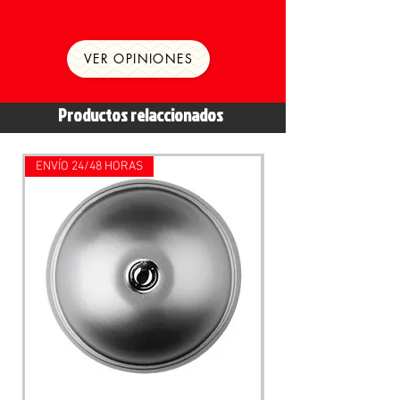
VER OPINIONES
Productos relaccionados
ENVÍO 24/48 HORAS
ENVÍO 24/48 HORAS