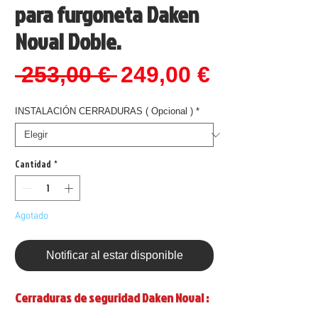
para furgoneta Daken
Noval Doble.
Precio
Precio
 253,00 € 
249,00 €
de
INSTALACIÓN CERRADURAS ( Opcional )
*
oferta
Cantidad
*
Agotado
Notificar al estar disponible
Cerraduras de seguridad Daken Noval :