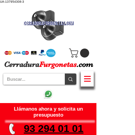
UA-137954308-3
Cerradura
Furgonetas
.com
Llámanos ahora y solicita un
presupuesto
93 294 01 01